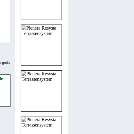
e große
le