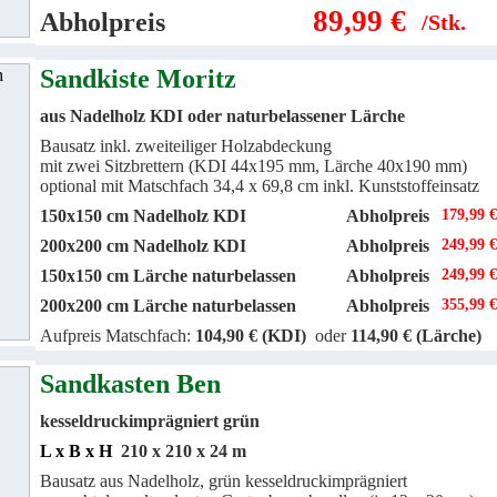
89,99 €
Abholpreis
/Stk.
Sandkiste Moritz
aus Nadelholz KDI oder naturbelassener Lärche
Bausatz inkl. zweiteiliger Holzabdeckung
mit zwei Sitzbrettern (KDI 44x195 mm, Lärche 40x190 mm)
optional mit Matschfach 34,4 x 69,8 cm inkl. Kunststoffeinsatz
150x150 cm Nadelholz KDI
Abholpreis
179,99 €
200x200 cm Nadelholz KDI
Abholpreis
249,99 €
150x150 cm Lärche naturbelassen
Abholpreis
249,99 €
200x200 cm Lärche naturbelassen
Abholpreis
355,99 €
Aufpreis Matschfach:
104,90 € (KDI)
oder
114,90 € (Lärche)
Sandkasten Ben
kesseldruckimprägniert grün
L x B x H
210 x 210 x 24 m
Bausatz aus Nadelholz, grün kesseldruckimprägniert