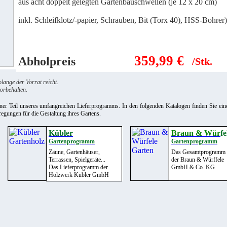
aus acht doppelt gelegten Gartenbauschwellen (je 12 x 20 cm)
inkl. Schleifklotz/-papier, Schrauben, Bit (Torx 40), HSS-Bohrer)
359,99
€
Abholpreis
/Stk.
olange der Vorrat reicht.
orbehalten.
einer Teil unseres umfangreichen Lieferprogramms. In den folgenden Katalogen finden Sie ein
egungen für die Gestaltung ihres Gartens.
Kübler
Braun & Wür
fe
Gartenprogramm
Gartenprogramm
+
+
Zäune, Gartenhäuser,
Das Gesamtprogramm
Terrassen, Spielgeräte...
der
Braun & Würffele
Das Lieferprogramm der
GmbH & Co. KG
Holzwerk Kübler GmbH